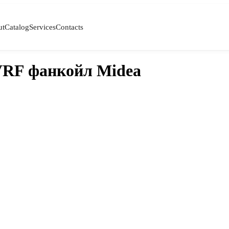
ut
Catalog
Services
Contacts
VRF фанкойл Midea