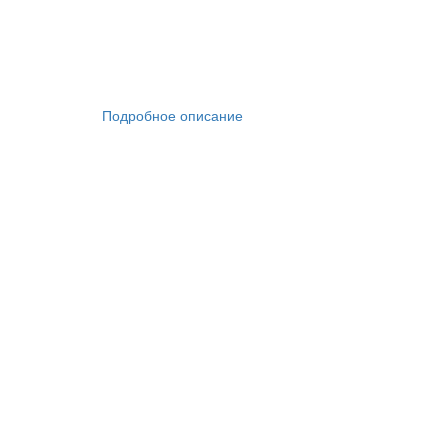
Подробное описание
Производит забор свежего воздуха с улицы
Односторонний выдув воздуха идеально подх
Сливной насос с установленной головкой нас