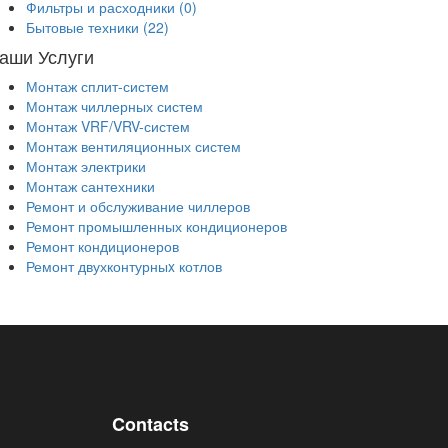
Фильтры и расходники
(0)
Бытовые техники
(22)
аши Услуги
Монтаж сплит-систем
Монтаж чиллерных систем
Монтаж VRF/VRV-систем
Монтаж вентиляционных систем
Монтаж электрики
Монтаж сантехники
Ремонт и обслуживание чиллеров
Ремонт промышленных кондиционеров
Ремонт кондиционеров
Ремонт двухконтурныx котлов
Contacts