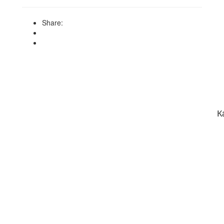
Share:
одит для угловых мест помещения
К
оса 750 мм