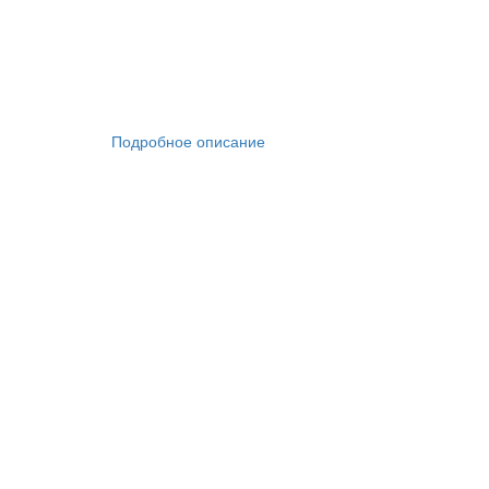
Подробное описание
Площадь
Мощность
Тип кондиционера
Тип установки внутреннего блока
Тип
Тип фреона