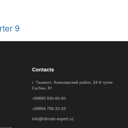
ter 9
Contacts
г. Ташкент, Алмазарский район, 24-й тупик
Сагбан, 81
+99890 930-60-60
+99894 756-33-33
info@climate-expert.uz
яжения