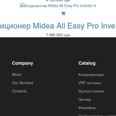
иционер Midea All Easy Pro Inver
7 680 000 сум
Company
Catalog
About
Кондиционеры
Our Services
VRF системы
Contacts
Мульти-сплиты
Чиллер
Фанкойлы
Стабилизаторы напр