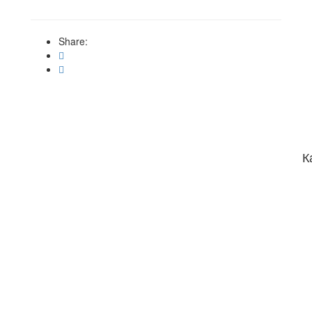
Share:
К
До 60 км.м
18
Сплит система
Настенные
инвертор
R 32