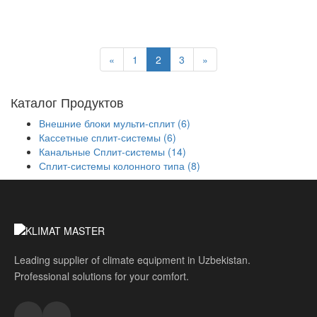
Midea 60 Inverter
27 000 000 сум
«
1
2
3
»
Каталог Продуктов
Внешние блоки мульти-сплит (6)
Кассетные сплит-системы (6)
Канальные Сплит-системы (14)
Сплит-системы колонного типа (8)
Leading supplier of climate equipment in Uzbekistan.
Professional solutions for your comfort.